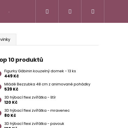
Hledat
Přihlášení
Nákupní
Jak vycvičit draka
Little Pet Shop - LPS
M
košík
vinky
op 10 produktů
Figurky Gábinin kouzelný domek - 13 ks
449 Kč
Mládě Bezzubka 48 cm z animované pohádky
539 Kč
Následující
 ZVÍŘÁTKA - ŠTÍR
3D hýbací flexi zvířátka - štír
120 Kč
3D hýbací flexi zvířátka - mravenec
80 Kč
3D hýbací flexi zvířátka - pavouk