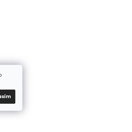
o
asím