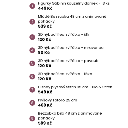
Figurky Gábinin kouzelný domek - 13 ks
449 Kč
Mládě Bezzubka 48 cm z animované
pohádky
539 Kč
3D hýbací flexi zvířátka - štír
120 Kč
3D hýbací flexi zvířátka - mravenec
80 Kč
3D hýbací flexi zvířátka - pavouk
120 Kč
3D hýbací flexi zvířátka - liška
120 Kč
Disney plyšový Stitch 35 cm - Lilo & Stitch
549 Kč
Plyšový Totoro 25 cm
469 Kč
Bezzubka bílá 48 cm z animované
pohádky
589 Kč