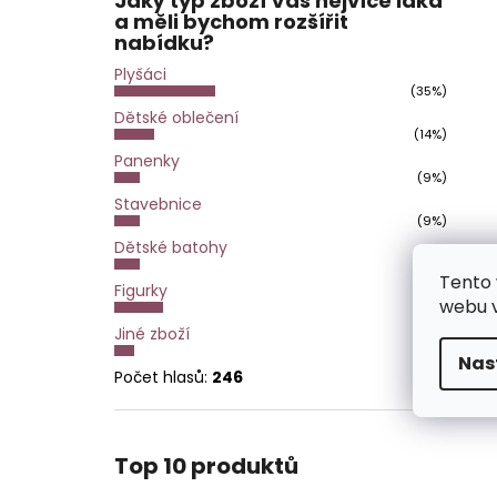
Jaký typ zboží Vás nejvíce láká
a měli bychom rozšířit
nabídku?
Plyšáci
(35%)
Dětské oblečení
(14%)
Panenky
(9%)
Stavebnice
(9%)
Dětské batohy
(9%)
Tento 
Figurky
webu v
(17%)
Jiné zboží
(7%)
Nas
Počet hlasů:
246
Top 10 produktů