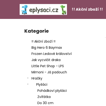
K
Přejít
na
o
!! Akční zboží !!
obsah
Zpět
Zpět
š
do
do
í
P
k
obchodu
obchodu
o
Kategorie
Přeskočit
s
kategorie
t
!! Akční zboží !!
r
Big Hero 6 Baymax
a
Frozen Ledové království
n
Jak vycvičit draka
n
Little Pet Shop - LPS
í
Mimoni - Já padouch
p
Hračky
FIGURKY GÁBININ KOUZELNÝ DOMEK - 13
a
KS
Plyšáci
n
449 Kč
Pohádkoví plyšáci
e
Zvířátka
l
Do 30 cm