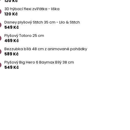
120 Kč
3D hýbací flexi zvířátka - liška
120 Kč
Disney plyšový Stitch 35 cm - Lilo & Stitch
549 Kč
Plyšový Totoro 25 cm
469 Kč
Bezzubka bílá 48 cm z animované pohádky
589 Kč
Plyšový Big Hero 6 Baymax Bílý 38 cm
549 Kč