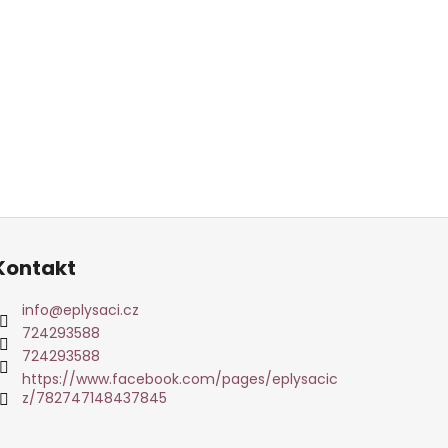
Kontakt
info
@
eplysaci.cz
724293588
724293588
https://www.facebook.com/pages/eplysacic
z/782747148437845