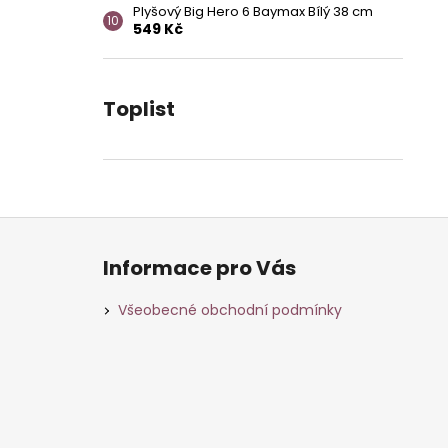
Plyšový Big Hero 6 Baymax Bílý 38 cm
549 Kč
Toplist
Z
á
Informace pro Vás
p
a
Všeobecné obchodní podmínky
t
í