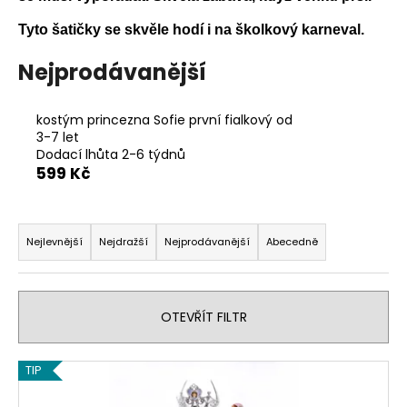
a
Tyto šatičky se skvěle hodí i na školkový karneval.
j
í
Nejprodávanější
t
?
kostým princezna Sofie první fialkový od
3-7 let
Dodací lhůta 2-6 týdnů
599 Kč
HLEDAT
Ř
a
Nejlevnější
Nejdražší
Nejprodávanější
Abecedně
z
e
D
o
n
OTEVŘÍT FILTR
p
í
o
p
V
r
TIP
r
u
ý