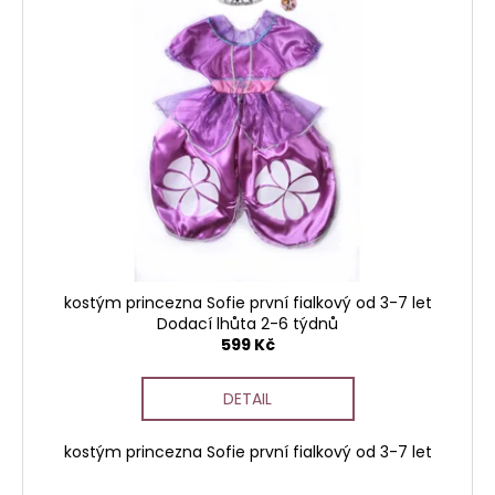
o
č
p
u
d
i
j
u
s
e
k
p
m
t
e
r
ů
o
3D
d
HÝBACÍ
FLEXI
u
ZVÍŘÁTKA
k
-
LIŠKA
t
120
ů
kostým princezna Sofie první fialkový od 3-7 let
Kč
Dodací lhůta 2-6 týdnů
599 Kč
DETAIL
kostým princezna Sofie první fialkový od 3-7 let