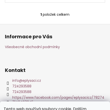
1
položek celkem
O
v
Z
l
á
á
Informace pro Vás
d
p
a
a
Všeobecné obchodní podmínky
c
t
í
í
p
r
Kontakt
v
k
info
@
eplysaci.cz
y
724293588
v
ý
724293588
p
https://www.facebook.com/pages/eplysacicz/78274
7148437845
i
s
Tento web používá soubory cookie. Dalším