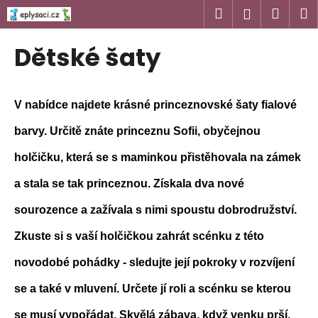
K
Přejít
Hledat
Náku
M
Přihlášen
na
o
obsah
Zpět
Zpět
košík
š
Dětské šaty
í
C
k
o
V nabídce najdete krásné princeznovské šaty fialové
p
o
barvy. Určitě znáte princeznu Sofii, obyčejnou
t
holčičku, která se s maminkou přistěhovala na zámek
ř
e
a stala se tak princeznou. Získala dva nové
b
sourozence a zažívala s nimi spoustu dobrodružství.
u
Zkuste si s vaší holčičkou zahrát scénku z této
j
e
novodobé pohádky - sledujte její pokroky v rozvíjení
t
se a také v mluvení. Určete jí roli a scénku se kterou
e
n
se musí vypořádat. Skvělá zábava, když venku prší.