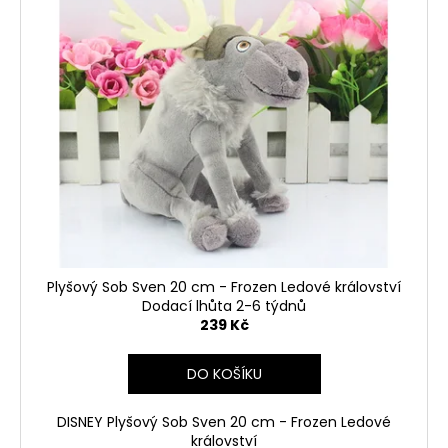
o
p
d
i
u
s
k
p
t
r
ů
o
d
u
k
t
ů
Plyšový Sob Sven 20 cm - Frozen Ledové království
Dodací lhůta 2-6 týdnů
239 Kč
DO KOŠÍKU
DISNEY Plyšový Sob Sven 20 cm - Frozen Ledové
království