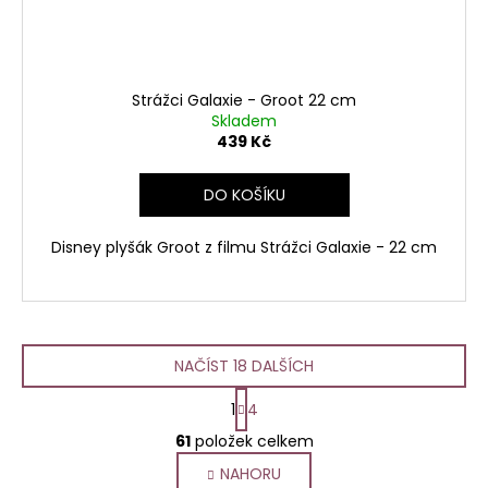
Strážci Galaxie - Groot 22 cm
Skladem
439 Kč
DO KOŠÍKU
Disney plyšák Groot z filmu Strážci Galaxie - 22 cm
NAČÍST 18 DALŠÍCH
S
1
4
t
O
r
61
položek celkem
v
á
NAHORU
l
n