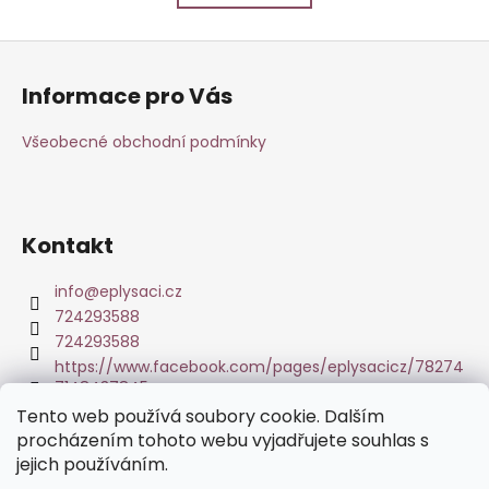
k
á
o
d
Z
v
a
á
á
c
Informace pro Vás
n
p
í
í
p
a
Všeobecné obchodní podmínky
r
t
v
í
k
y
Kontakt
v
ý
info
@
eplysaci.cz
p
724293588
i
724293588
s
https://www.facebook.com/pages/eplysacicz/78274
u
7148437845
Tento web používá soubory cookie. Dalším
procházením tohoto webu vyjadřujete souhlas s
jejich používáním.
Tisk fotoobrazů z Vašich fotografií