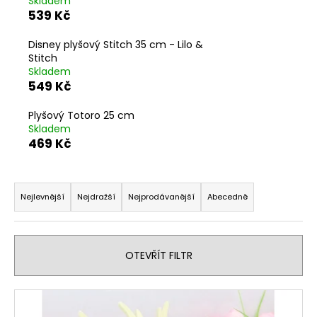
č
Skladem
539 Kč
u
j
Disney plyšový Stitch 35 cm - Lilo &
e
Stitch
m
Skladem
e
549 Kč
3D
Plyšový Totoro 25 cm
HÝBACÍ
Skladem
FLEXI
469 Kč
ZVÍŘÁTKA
-
LIŠKA
Ř
120
a
Kč
Nejlevnější
Nejdražší
Nejprodávanější
Abecedně
z
e
n
OTEVŘÍT FILTR
í
p
V
r
ý