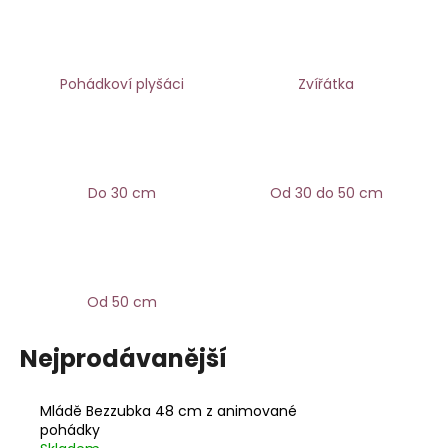
a
j
í
Pohádkoví plyšáci
Zvířátka
t
?
Do 30 cm
Od 30 do 50 cm
HLEDAT
Od 50 cm
D
o
Nejprodávanější
p
o
r
Mládě Bezzubka 48 cm z animované
u
pohádky