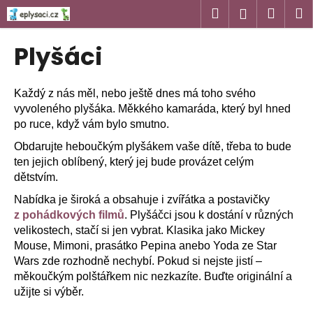
K
Přejít
Hledat
Náku
M
Přihlášen
na
o
obsah
Zpět
Zpět
košík
š
Plyšáci
í
C
k
o
Každý z nás měl, nebo ještě dnes má toho svého
p
vyvoleného plyšáka. Měkkého kamaráda, který byl hned
po ruce, když vám bylo smutno.
o
t
Obdarujte heboučkým plyšákem vaše dítě, třeba to bude
ten jejich oblíbený, který jej bude provázet celým
ř
dětstvím.
e
b
Nabídka je široká a obsahuje i zvířátka a postavičky
z pohádkových filmů
. Plyšáčci jsou k dostání v různých
u
velikostech, stačí si jen vybrat. Klasika jako Mickey
j
Mouse, Mimoni, prasátko Pepina anebo Yoda ze Star
e
Wars zde rozhodně nechybí. Pokud si nejste jistí –
t
měkoučkým polštářkem nic nezkazíte. Buďte originální a
e
užijte si výběr.
n