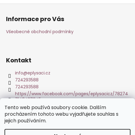
Z
á
Informace pro Vás
p
a
Všeobecné obchodní podmínky
t
í
Kontakt
info
@
eplysaci.cz
724293588
724293588
https://www.facebook.com/pages/eplysacicz/78274
7148437845
Tento web používá soubory cookie. Dalším
procházením tohoto webu vyjadřujete souhlas s
Tisk fotoobrazů z Vašich fotografií
jejich používáním.