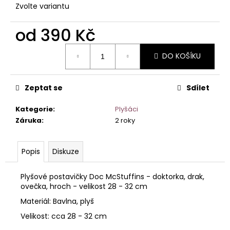
č
Zvolte variantu
u
j
od
390 Kč
e
m
Měrná
DO KOŠÍKU
e
cena:
MLÁDĚ
BEZZUBKA
Zeptat se
Sdílet
48
CM
Kategorie
:
Plyšáci
Z
Záruka
:
2 roky
ANIMOVANÉ
POHÁDKY
539
Popis
Diskuze
Kč
Plyšové postavičky Doc McStuffins - doktorka, drak,
ovečka, hroch - velikost 28 - 32 cm
Materiál: Bavlna, plyš
Velikost: cca 28 - 32 cm