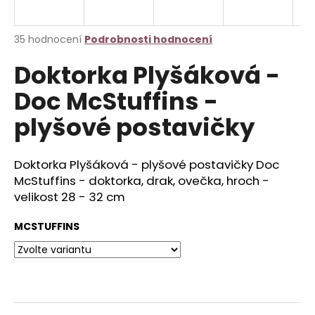
a
j
Průměrné
35 hodnocení
Podrobnosti hodnocení
í
hodnocení
Doktorka Plyšáková -
produktu
t
je
?
Doc McStuffins -
3,2
z
plyšové postavičky
5
hvězdiček.
Doktorka Plyšáková - plyšové postavičky Doc
HLEDAT
McStuffins - doktorka, drak, ovečka, hroch -
velikost 28 - 32 cm
D
MCSTUFFINS
o
p
o
r
u