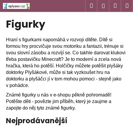
K
Přejít
Hledat
Náku
M
Přihlášen
na
o
obsah
Zpět
Zpět
košík
š
Figurky
í
C
k
o
Hraní s figurkami napomáhá v rozvoji dítěte. Dítě si
p
formou hry procvičuje svou motoriku a fantazii, trénuje si
svou slovní zásobu a rozvíjí se. Co takhle darovat klukovi
o
třeba postavičku Minecraft? Je to moderní a zcela nová
t
hračka, která ho potěší. Holčičky můžete potěšit plyšáky
ř
doktorky Plyšákové, může si tak vyzkoušet hru na
e
doktorku a plyšáčci jí v tom mohou pomoci - stejně jako
b
v pohádce.
u
Známé figurky u nás v e-shopu pěkně pohromadě!
j
Potěšte děti - povězte jim příběh, který je zaujme a
e
zapojte do něj tyto známé figurky.
t
Nejprodávanější
e
n