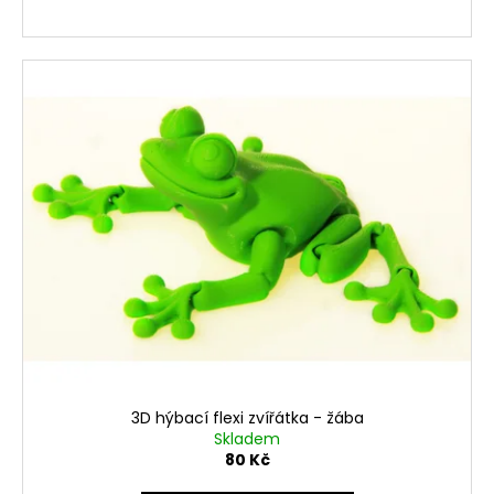
3D hýbací flexi zvířátka - žába
Skladem
80 Kč