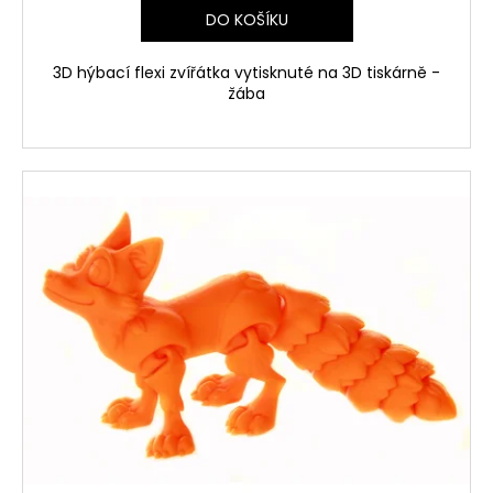
DO KOŠÍKU
3D hýbací flexi zvířátka vytisknuté na 3D tiskárně -
žába