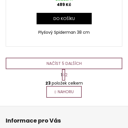
489 Kč
DO KOŠÍKU
Plyšový Spiderman 38 cm
NAČÍST 5 DALŠÍCH
S
1
2
t
O
r
23
položek celkem
v
á
NAHORU
l
n
k
á
o
d
Z
v
a
á
á
c
Informace pro Vás
n
p
í
í