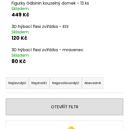
Figurky Gábinin kouzelný domek - 13 ks
a
Skladem
j
449 Kč
í
3D hýbací flexi zvířátka - štír
t
Skladem
?
120 Kč
3D hýbací flexi zvířátka - mravenec
Skladem
80 Kč
HLEDAT
Ř
a
Nejlevnější
Nejdražší
Nejprodávanější
Abecedně
z
D
o
e
p
n
OTEVŘÍT FILTR
o
í
r
p
V
u
r