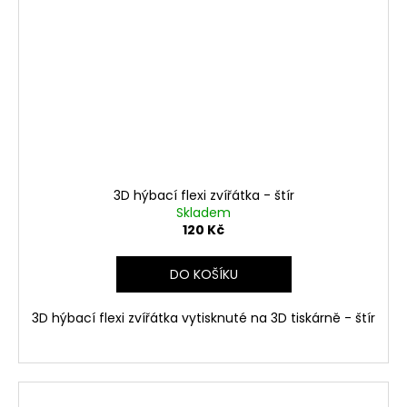
3D hýbací flexi zvířátka - štír
Skladem
120 Kč
DO KOŠÍKU
3D hýbací flexi zvířátka vytisknuté na 3D tiskárně - štír