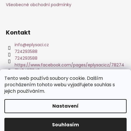
p
a
Všeobecné obchodní podmínky
r
t
v
í
k
y
Kontakt
v
ý
info
@
eplysaci.cz
p
724293588
i
724293588
s
https://www.facebook.com/pages/eplysacicz/78274
u
7148437845
Tento web používá soubory cookie. Dalším
procházením tohoto webu vyjadřujete souhlas s
jejich používáním.
Tisk fotoobrazů z Vašich fotografií
Nastavení
Vytvořil Shoptet
Pozor: poštovní adresa pro reklamace je odlišná od sídla
společnosti!! Pro korespondenci a zasílání vráceného zboží
Copyright 2026
www.eplysaci.cz
. Všechna práva
používejte adresu v kontaktech a to: Ivana Lukavská,
Souhlasím
vyhrazena.
Upravit nastavení cookies
Střelecká 574, Hradec Králové, PSČ: 500 02