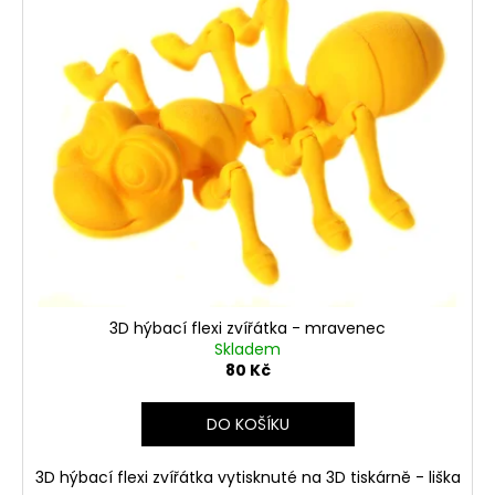
č
ý
o
u
p
j
d
i
e
u
s
m
k
p
e
t
r
ů
3D
o
HÝBACÍ
d
FLEXI
ZVÍŘÁTKA
u
-
PAVOUK
k
t
120
Kč
ů
3D hýbací flexi zvířátka - mravenec
Skladem
80 Kč
DO KOŠÍKU
3D hýbací flexi zvířátka vytisknuté na 3D tiskárně - liška