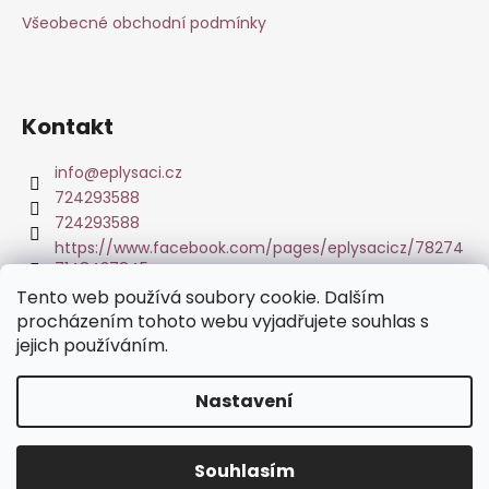
a
Všeobecné obchodní podmínky
t
í
Kontakt
info
@
eplysaci.cz
724293588
724293588
https://www.facebook.com/pages/eplysacicz/78274
7148437845
Tento web používá soubory cookie. Dalším
procházením tohoto webu vyjadřujete souhlas s
Tisk fotoobrazů z Vašich fotografií
jejich používáním.
Nastavení
Vytvořil Shoptet
Pozor: poštovní adresa pro reklamace je odlišná od sídla
společnosti!! Pro korespondenci a zasílání vráceného zboží
Copyright 2026
www.eplysaci.cz
. Všechna práva
používejte adresu v kontaktech a to: Ivana Lukavská,
Souhlasím
vyhrazena.
Upravit nastavení cookies
Střelecká 574, Hradec Králové, PSČ: 500 02