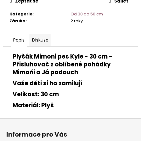
č
Zeptat se
Sdílet
u
j
Kategorie
:
Od 30 do 50 cm
e
Záruka
:
2 roky
m
e
Popis
Diskuze
3D
HÝBACÍ
Plyšák Mimoni pes Kyle - 30 cm -
FLEXI
Přisluhovač z oblíbené pohádky
ZVÍŘÁTKA
-
Mimoňi a Já padouch
MRAVENEC
Vaše děti si ho zamilují
80
Kč
Velikost: 30 cm
Materiál: Plyš
Z
á
Informace pro Vás
p