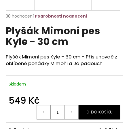
a
j
Průměrné
38 hodnocení
Podrobnosti hodnocení
í
hodnocení
Plyšák Mimoni pes
produktu
t
je
?
Kyle - 30 cm
3,1
z
5
hvězdiček.
Plyšák Mimoni pes Kyle - 30 cm - Přisluhovač z
oblíbené pohádky Mimoňi a Já padouch
HLEDAT
Skladem
D
549 Kč
o
p
Měrná
o
DO KOŠÍKU
cena:
r
u