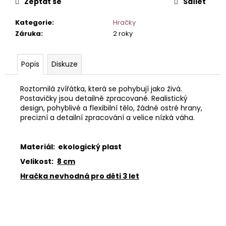
č
Zeptat se
Sdílet
u
j
Kategorie
:
Hračky
e
Záruka
:
2 roky
m
e
Popis
Diskuze
3D
HÝBACÍ
Roztomilá zvířátka, která se pohybují jako živá.
FLEXI
Postavičky jsou detailně zpracované. Realistický
ZVÍŘÁTKA
design, pohyblivé a flexibilní tělo, žádné ostré hrany,
-
precizní a detailní zpracování a velice nízká váha.
MRAVENEC
80
Kč
Materiál: ekologický plast
Velikost:
8 cm
Hračka nevhodná pro děti 3 let