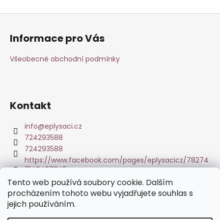
Z
á
Informace pro Vás
p
a
Všeobecné obchodní podmínky
t
í
Kontakt
info
@
eplysaci.cz
724293588
724293588
https://www.facebook.com/pages/eplysacicz/78274
7148437845
Tento web používá soubory cookie. Dalším
procházením tohoto webu vyjadřujete souhlas s
Tisk fotoobrazů z Vašich fotografií
jejich používáním.