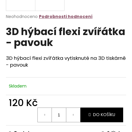
a
j
Průměrné
Neohodnoceno
Podrobnosti hodnocení
í
hodnocení
3D hýbací flexi zvířátka
produktu
t
je
?
- pavouk
0,0
z
5
hvězdiček.
3D hýbací flexi zvířátka vytisknuté na 3D tiskárně
- pavouk
HLEDAT
Skladem
D
120 Kč
o
p
Měrná
o
DO KOŠÍKU
cena:
r
u