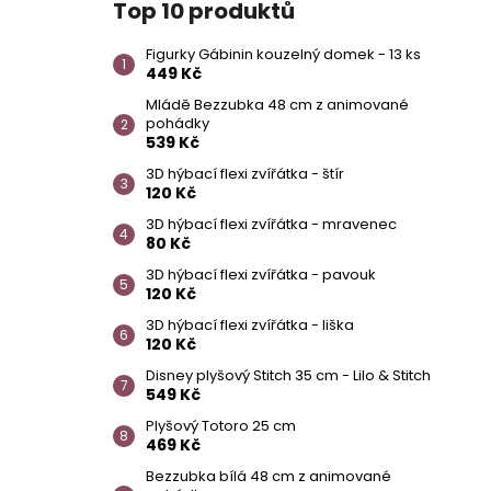
Top 10 produktů
Figurky Gábinin kouzelný domek - 13 ks
449 Kč
Mládě Bezzubka 48 cm z animované
pohádky
539 Kč
3D hýbací flexi zvířátka - štír
120 Kč
3D hýbací flexi zvířátka - mravenec
80 Kč
3D hýbací flexi zvířátka - pavouk
120 Kč
3D hýbací flexi zvířátka - liška
120 Kč
Disney plyšový Stitch 35 cm - Lilo & Stitch
549 Kč
Plyšový Totoro 25 cm
469 Kč
Bezzubka bílá 48 cm z animované