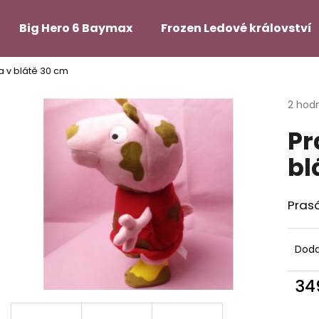
Big Hero 6 Baymax
Frozen Ledové království
 v blátě 30 cm
Co potřebujete najít?
Průmě
2 hod
hodno
Pr
produ
HLEDAT
je
bl
3,5
z
5
Doporučujeme
hvězdi
Pras
MLÁDĚ BEZZUBKA 48 CM Z ANIMOVANÉ
3D HÝBACÍ FLEXI
POHÁDKY
Doda
120 Kč
539 Kč
34
Měr
cena