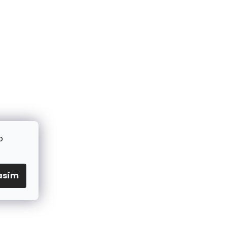
o
asím