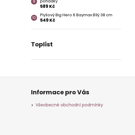
pohádky
589 Kč
Plyšový Big Hero 6 Baymax Bílý 38 cm
549 Kč
Toplist
Z
á
Informace pro Vás
p
a
Všeobecné obchodní podmínky
t
í