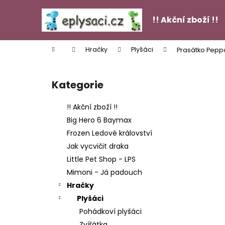
K
Přejít
na
o
!! Akční zboží !!
obsah
Zpět
Zpět
š
do
do
í
Domů
Hračky
Plyšáci
Prasátko Peppa
k
obchodu
obchodu
P
o
Kategorie
Přeskočit
s
kategorie
t
!! Akční zboží !!
r
Big Hero 6 Baymax
a
Frozen Ledové království
n
Jak vycvičit draka
n
Little Pet Shop - LPS
í
FIGURKY GÁBININ KOUZELNÝ DOMEK - 13
Mimoni - Já padouch
KS
p
Hračky
449 Kč
a
Plyšáci
n
Pohádkoví plyšáci
e
Zvířátka