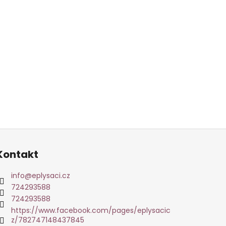
Kontakt
info
@
eplysaci.cz
724293588
724293588
https://www.facebook.com/pages/eplysacic
z/782747148437845