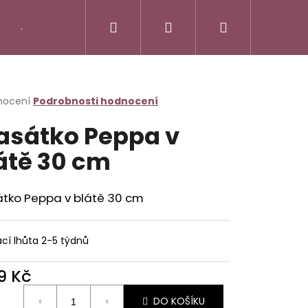
Hledat
Přihlášení
Nákupní
Jak vycvičit draka
Little Pet Shop - LPS
M
košík
rné
nocení
Podrobnosti hodnocení
cení
asátko Peppa v
ktu
átě 30 cm
ček.
átko Peppa v blátě 30 cm
Následující
 ZVÍŘÁTKA - ŠTÍR
cí lhůta 2-5 týdnů
9 Kč
ná
DO KOŠÍKU
: