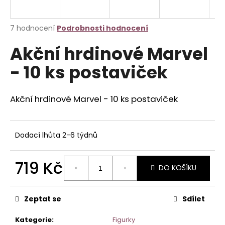
a
j
Průměrné
7 hodnocení
Podrobnosti hodnocení
í
hodnocení
Akční hrdinové Marvel
produktu
t
je
?
- 10 ks postaviček
3,7
z
5
hvězdiček.
Akční hrdinové Marvel - 10 ks postaviček
HLEDAT
Dodací lhůta 2-6 týdnů
D
719 Kč
DO KOŠÍKU
o
Měrná
p
cena:
o
Zeptat se
Sdílet
r
u
Kategorie
:
Figurky