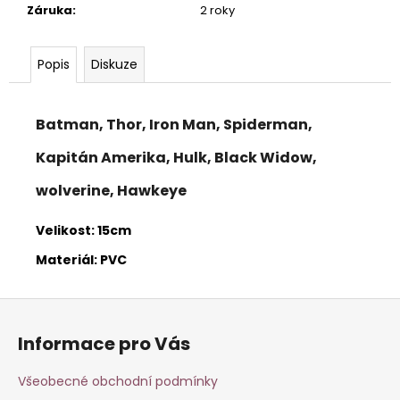
č
Záruka
:
2 roky
u
j
e
Popis
Diskuze
m
e
Batman, Thor, Iron Man, Spiderman,
3D
HÝBACÍ
Kapitán Amerika, Hulk, Black Widow,
FLEXI
ZVÍŘÁTKA
wolverine, Hawkeye
-
MRAVENEC
Velikost:
15cm
80
Kč
Materiál: PVC
Z
á
Informace pro Vás
p
a
Všeobecné obchodní podmínky