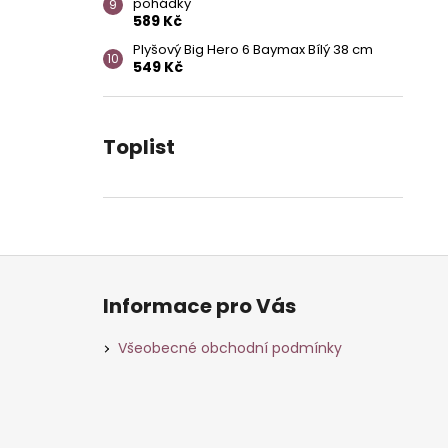
pohádky
589 Kč
Plyšový Big Hero 6 Baymax Bílý 38 cm
549 Kč
Toplist
Z
á
Informace pro Vás
p
a
Všeobecné obchodní podmínky
t
í