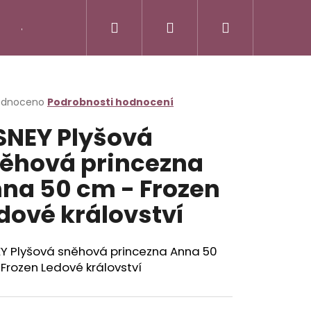
Hledat
Přihlášení
Nákupní
Jak vycvičit draka
Little Pet Shop - LPS
M
košík
rné
odnoceno
Podrobnosti hodnocení
cení
SNEY Plyšová
ktu
ěhová princezna
na 50 cm - Frozen
ček.
dové království
Následující
 ZVÍŘÁTKA - ŠTÍR
EY Plyšová sněhová princezna Anna 50
Frozen Ledové království