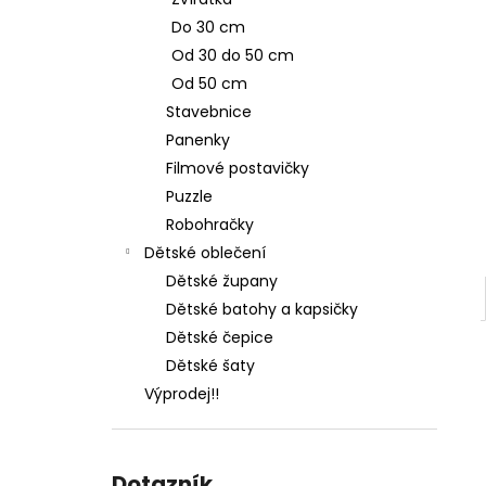
l
Do 30 cm
Od 30 do 50 cm
Od 50 cm
Stavebnice
Panenky
Filmové postavičky
Puzzle
Robohračky
Dětské oblečení
Dětské župany
Dětské batohy a kapsičky
Dětské čepice
Dětské šaty
Výprodej!!
Dotazník