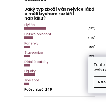
Jaký typ zboží Vás nejvíce láká
a měli bychom rozšířit
nabídku?
Plyšáci
(35%)
Dětské oblečení
(14%)
Panenky
(9%)
Stavebnice
(9%)
Dětské batohy
Tento 
(9%)
webu v
Figurky
(17%)
Jiné zboží
Nas
(7%)
Počet hlasů:
246