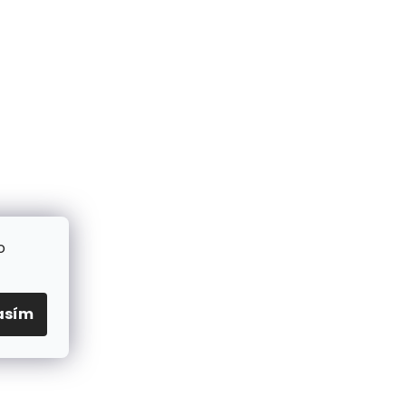
o
asím