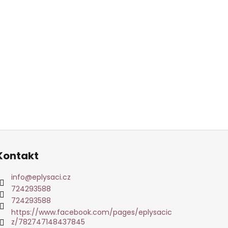
Kontakt
info
@
eplysaci.cz
724293588
724293588
https://www.facebook.com/pages/eplysacic
z/782747148437845