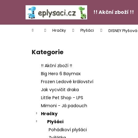
K
Přejít
na
o
!! Akční zboží !!
obsah
Zpět
Zpět
š
do
do
í
Domů
Hračky
Plyšáci
DISNEY Plyšová
k
obchodu
obchodu
P
o
Kategorie
Přeskočit
s
kategorie
t
!! Akční zboží !!
r
Big Hero 6 Baymax
a
Frozen Ledové království
n
Jak vycvičit draka
n
Little Pet Shop - LPS
í
FIGURKY GÁBININ KOUZELNÝ DOMEK - 13
Mimoni - Já padouch
KS
p
Hračky
449 Kč
a
Plyšáci
n
Pohádkoví plyšáci
e
Zvířátka