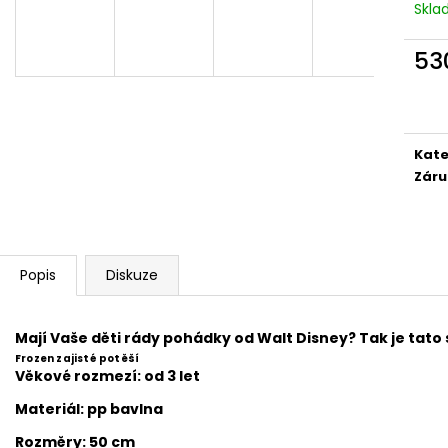
Skl
53
Měr
cena
Kate
Záru
Popis
Diskuze
Mají Vaše děti rády pohádky od Walt Disney? Tak je tat
Frozen zajisté potěší
Věkové rozmezí: od 3 let
Materiál: pp bavlna
Rozměry: 50 cm