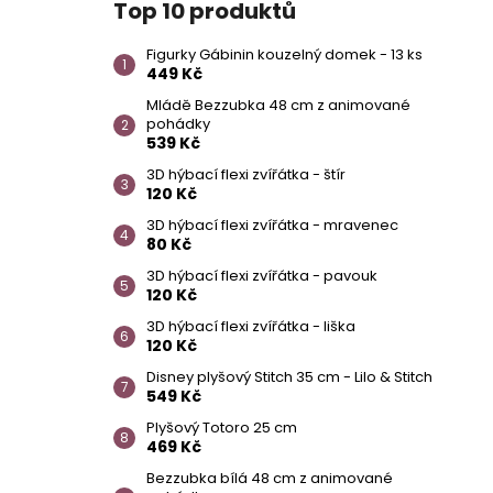
Top 10 produktů
Figurky Gábinin kouzelný domek - 13 ks
449 Kč
Mládě Bezzubka 48 cm z animované
pohádky
539 Kč
3D hýbací flexi zvířátka - štír
120 Kč
3D hýbací flexi zvířátka - mravenec
80 Kč
3D hýbací flexi zvířátka - pavouk
120 Kč
3D hýbací flexi zvířátka - liška
120 Kč
Disney plyšový Stitch 35 cm - Lilo & Stitch
549 Kč
Plyšový Totoro 25 cm
469 Kč
Bezzubka bílá 48 cm z animované