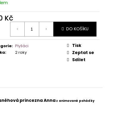
adem
0 Kč
ná
DO KOŠÍKU
:
Tisk
gorie
:
Plyšáci
ka
:
2 roky
Zeptat se
Sdílet
o sněhová princezna Anna
z animované pohádky