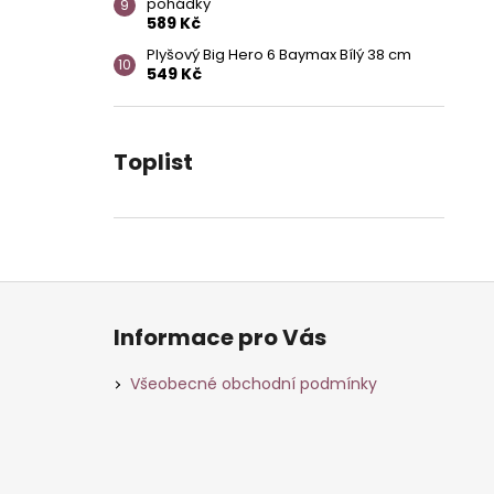
pohádky
589 Kč
Plyšový Big Hero 6 Baymax Bílý 38 cm
549 Kč
Toplist
Z
á
Informace pro Vás
p
a
Všeobecné obchodní podmínky
t
í