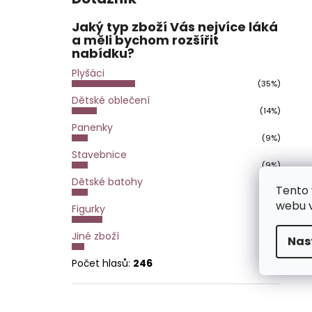
Jaký typ zboží Vás nejvíce láká
a měli bychom rozšířit
nabídku?
Plyšáci
(35%)
Dětské oblečení
(14%)
Panenky
(9%)
Stavebnice
(9%)
Dětské batohy
Tento 
(9%)
webu v
Figurky
(17%)
Jiné zboží
Nas
(7%)
Počet hlasů:
246