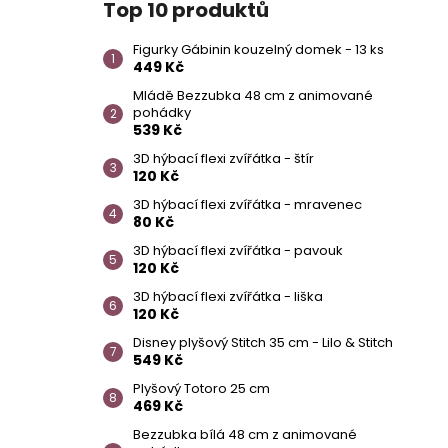
Top 10 produktů
Figurky Gábinin kouzelný domek - 13 ks
449 Kč
Mládě Bezzubka 48 cm z animované
pohádky
539 Kč
3D hýbací flexi zvířátka - štír
120 Kč
3D hýbací flexi zvířátka - mravenec
80 Kč
3D hýbací flexi zvířátka - pavouk
120 Kč
3D hýbací flexi zvířátka - liška
120 Kč
Disney plyšový Stitch 35 cm - Lilo & Stitch
549 Kč
Plyšový Totoro 25 cm
469 Kč
Bezzubka bílá 48 cm z animované