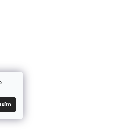
o
asím