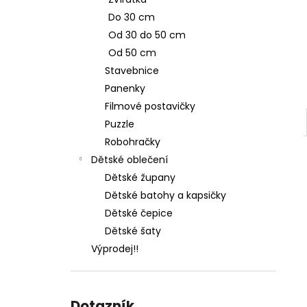
l
Do 30 cm
Od 30 do 50 cm
Od 50 cm
Stavebnice
Panenky
Filmové postavičky
Puzzle
Robohračky
Dětské oblečení
Dětské župany
Dětské batohy a kapsičky
Dětské čepice
Dětské šaty
Výprodej!!
Dotazník