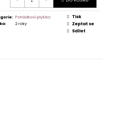
DO KOŠÍKU
:
Tisk
gorie
:
Pohádkoví plyšáci
ka
:
2 roky
Zeptat se
Sdílet