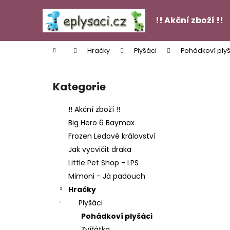
K
Přejít
na
o
!! Akční zboží !!
obsah
Zpět
Zpět
š
do
do
í
Domů
Hračky
Plyšáci
Pohádkoví ply
k
obchodu
obchodu
P
o
Kategorie
Přeskočit
s
kategorie
t
!! Akční zboží !!
r
Big Hero 6 Baymax
a
Frozen Ledové království
n
Jak vycvičit draka
n
Little Pet Shop - LPS
í
FIGURKY GÁBININ KOUZELNÝ DOMEK - 13
Mimoni - Já padouch
KS
p
Hračky
449 Kč
a
Plyšáci
n
Pohádkoví plyšáci
e
Zvířátka