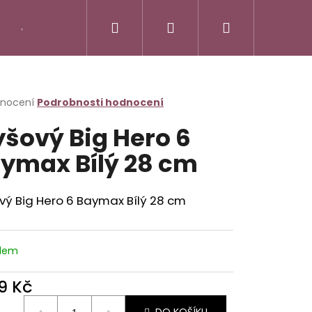
Hledat
Přihlášení
Nákupní
Jak vycvičit draka
Little Pet Shop - LPS
M
košík
rné
dnocení
Podrobnosti hodnocení
cení
yšový Big Hero 6
ktu
ymax Bílý 28 cm
ček.
vý Big Hero 6 Baymax Bílý 28 cm
Následující
 ZVÍŘÁTKA - ŠTÍR
adem
9 Kč
ná