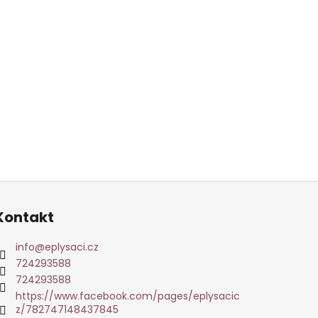
Kontakt
info
@
eplysaci.cz
724293588
724293588
https://www.facebook.com/pages/eplysacic
z/782747148437845